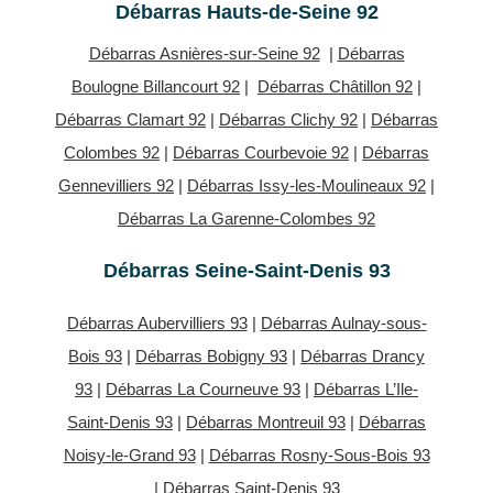
Débarras Hauts-de-Seine 92
Débarras Asnières-sur-Seine 92
|
Débarras
Boulogne Billancourt 92
|
Débarras Châtillon 92
|
Débarras Clamart 92
|
Débarras Clichy 92
|
Débarras
Colombes 92
|
Débarras Courbevoie 92
|
Débarras
Gennevilliers 92
|
Débarras Issy-les-Moulineaux 92
|
Débarras La Garenne-Colombes 92
Débarras Seine-Saint-Denis 93
Débarras Aubervilliers 93
|
Débarras Aulnay-sous-
Bois 93
|
Débarras Bobigny 93
|
Débarras Drancy
93
|
Débarras La Courneuve 93
|
Débarras L’Ile-
Saint-Denis 93
|
Débarras Montreuil 93
|
Débarras
Noisy-le-Grand 93
|
Débarras Rosny-Sous-Bois 93
|
Débarras Saint-Denis 93