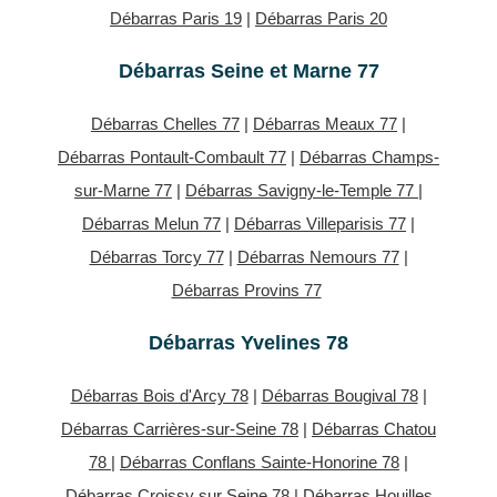
Débarras Paris 19
|
Débarras Paris 20
Débarras Seine et Marne 77
Débarras Chelles 77
|
Débarras Meaux 77
|
Débarras Pontault-Combault 77
|
Débarras Champs-
sur-Marne 77
|
Débarras Savigny-le-Temple 77
|
Débarras Melun 77
|
Débarras Villeparisis 77
|
Débarras Torcy 77
|
Débarras Nemours 77
|
Débarras Provins 77
Débarras Yvelines 78
Débarras Bois d'Arcy 78
|
Débarras Bougival 78
|
Débarras Carrières-sur-Seine 78
|
Débarras Chatou
78
|
Débarras Conflans Sainte-Honorine 78
|
Débarras Croissy sur Seine 78
|
Débarras Houilles