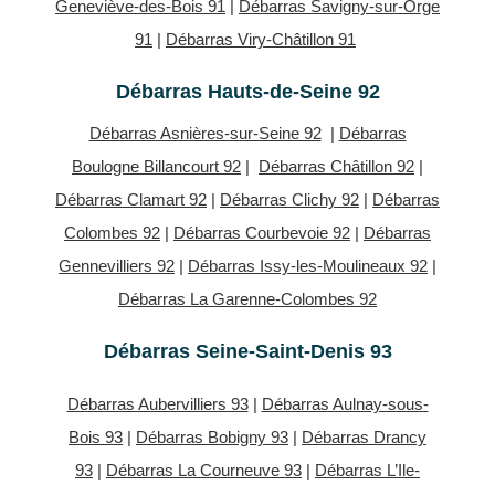
Geneviève-des-Bois 91
|
Débarras Savigny-sur-Orge
91
|
Débarras Viry-Châtillon 91
Débarras Hauts-de-Seine 92
Débarras Asnières-sur-Seine 92
|
Débarras
Boulogne Billancourt 92
|
Débarras Châtillon 92
|
Débarras Clamart 92
|
Débarras Clichy 92
|
Débarras
Colombes 92
|
Débarras Courbevoie 92
|
Débarras
Gennevilliers 92
|
Débarras Issy-les-Moulineaux 92
|
Débarras La Garenne-Colombes 92
Débarras Seine-Saint-Denis 93
Débarras Aubervilliers 93
|
Débarras Aulnay-sous-
Bois 93
|
Débarras Bobigny 93
|
Débarras Drancy
93
|
Débarras La Courneuve 93
|
Débarras L’Ile-