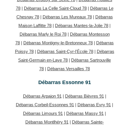
78
|
Débarras La Celle Saint-Cloud 78
|
Débarras Le
Chesnay 78
|
Débarras Les Mureaux 78
|
Débarras
Maison Laffitte 78
|
Débarras Mantes-la-Jolie 78
|
Débarras Marly le Roi 78
|
Débarras Montesson
78
|
Débarras Montigny-le-Bretonneux 78
|
Débarras
Poissy 78
|
Débarras Saint-Cyr-l'École 78
|
Débarras
Saint-Germain en-Laye 78
|
Débarras Sartrouville
78
|
Débarras Versailles 78
Débarras Essonne 91
Débarras Arpajon 91
|
Débarras Bièvres 91
|
Débarras Corbeil-Essonnes 91
|
Débarras Evry 91
|
Débarras Limours 91
|
Débarras Massy 91
|
Débarras Montlhéry 91
|
Débarras Sainte-