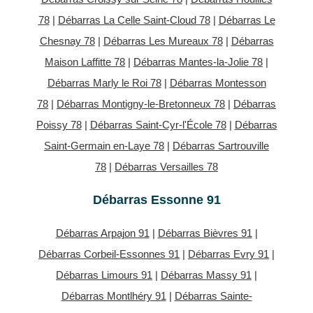
78
|
Débarras La Celle Saint-Cloud 78
|
Débarras Le
Chesnay 78
|
Débarras Les Mureaux 78
|
Débarras
Maison Laffitte 78
|
Débarras Mantes-la-Jolie 78
|
Débarras Marly le Roi 78
|
Débarras Montesson
78
|
Débarras Montigny-le-Bretonneux 78
|
Débarras
Poissy 78
|
Débarras Saint-Cyr-l'École 78
|
Débarras
Saint-Germain en-Laye 78
|
Débarras Sartrouville
78
|
Débarras Versailles 78
Débarras Essonne 91
Débarras Arpajon 91
|
Débarras Bièvres 91
|
Débarras Corbeil-Essonnes 91
|
Débarras Evry 91
|
Débarras Limours 91
|
Débarras Massy 91
|
Débarras Montlhéry 91
|
Débarras Sainte-