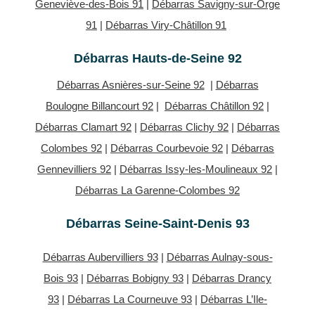
Geneviève-des-Bois 91
|
Débarras Savigny-sur-Orge
91
|
Débarras Viry-Châtillon 91
Débarras Hauts-de-Seine 92
Débarras Asnières-sur-Seine 92
|
Débarras
Boulogne Billancourt 92
|
Débarras Châtillon 92
|
Débarras Clamart 92
|
Débarras Clichy 92
|
Débarras
Colombes 92
|
Débarras Courbevoie 92
|
Débarras
Gennevilliers 92
|
Débarras Issy-les-Moulineaux 92
|
Débarras La Garenne-Colombes 92
Débarras Seine-Saint-Denis 93
Débarras Aubervilliers 93
|
Débarras Aulnay-sous-
Bois 93
|
Débarras Bobigny 93
|
Débarras Drancy
93
|
Débarras La Courneuve 93
|
Débarras L’Ile-