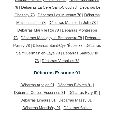
78
|
Débarras La Celle Saint-Cloud 78
|
Débarras Le
Chesnay 78
|
Débarras Les Mureaux 78
|
Débarras
Maison Laffitte 78
|
Débarras Mantes-la-Jolie 78
|
Débarras Marly le Roi 78
|
Débarras Montesson
78
|
Débarras Montigny-le-Bretonneux 78
|
Débarras
Poissy 78
|
Débarras Saint-Cyr-l'École 78
|
Débarras
Saint-Germain en-Laye 78
|
Débarras Sartrouville
78
|
Débarras Versailles 78
Débarras Essonne 91
Débarras Arpajon 91
|
Débarras Bièvres 91
|
Débarras Corbeil-Essonnes 91
|
Débarras Evry 91
|
Débarras Limours 91
|
Débarras Massy 91
|
Débarras Montlhéry 91
|
Débarras Sainte-