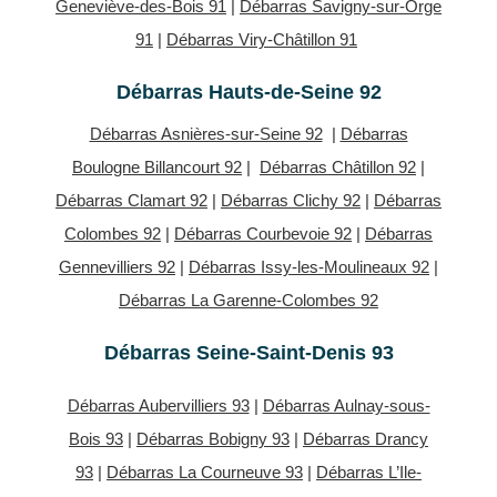
Geneviève-des-Bois 91
|
Débarras Savigny-sur-Orge
91
|
Débarras Viry-Châtillon 91
Débarras Hauts-de-Seine 92
Débarras Asnières-sur-Seine 92
|
Débarras
Boulogne Billancourt 92
|
Débarras Châtillon 92
|
Débarras Clamart 92
|
Débarras Clichy 92
|
Débarras
Colombes 92
|
Débarras Courbevoie 92
|
Débarras
Gennevilliers 92
|
Débarras Issy-les-Moulineaux 92
|
Débarras La Garenne-Colombes 92
Débarras Seine-Saint-Denis 93
Débarras Aubervilliers 93
|
Débarras Aulnay-sous-
Bois 93
|
Débarras Bobigny 93
|
Débarras Drancy
93
|
Débarras La Courneuve 93
|
Débarras L’Ile-