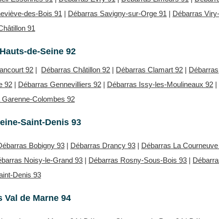
eviève-des-Bois 91
|
Débarras Savigny-sur-Orge 91
|
Débarras Viry
Châtillon 91
Hauts-de-Seine 92
lancourt 92
|
Débarras Châtillon 92
|
Débarras Clamart 92
|
Débarras
e 92
|
Débarras Gennevilliers 92
|
Débarras Issy-les-Moulineaux 92
|
a Garenne-Colombes 92
eine-Saint-Denis 93
Débarras Bobigny 93
|
Débarras Drancy 93
|
Débarras La Courneuve
barras Noisy-le-Grand 93
|
Débarras Rosny-Sous-Bois 93
|
Débarra
aint-Denis 93
 Val de Marne 94