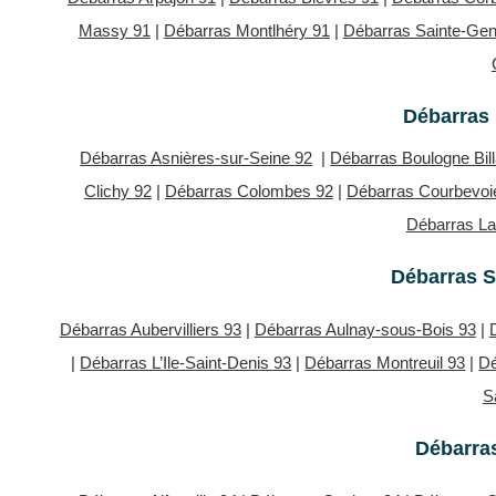
Massy 91
|
Débarras Montlhéry 91
|
Débarras Sainte-Gen
Débarras 
Débarras Asnières-sur-Seine 92
|
Débarras Boulogne Bil
Clichy 92
|
Débarras Colombes 92
|
Débarras Courbevoi
Débarras L
Débarras S
Débarras Aubervilliers 93
|
Débarras Aulnay-sous-Bois 93
|
|
Débarras L’Ile-Saint-Denis 93
|
Débarras Montreuil 93
|
Dé
S
Débarras