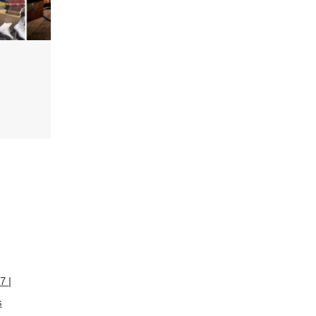
 7
|
s