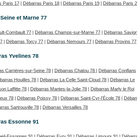
 Paris 17
|
Débarras Paris 18
|
Débarras Paris 19
|
Débarras Paris 
Seine et Marne 77
ult-Combault 77
|
Débarras Champs-sur-Marne 77
|
Débarras Savig
77
|
Débarras Torcy 77
|
Débarras Nemours 77
|
Débarras Provins 77
as Yvelines 78
as Carrières-sur-Seine 78
|
Débarras Chatou 78
|
Débarras Conflans
barras Houilles 78
|
Débarras La Celle Saint-Cloud 78
|
Débarras Le
on Laffitte 78
|
Débarras Mantes-la-Jolie 78
|
Débarras Marly le Roi
neux 78
|
Débarras Poissy 78
|
Débarras Saint-Cyr-l'École 78
|
Débar
rras Sartrouville 78
|
Débarras Versailles 78
ras Essonne 91
eil-Essonnes 91
|
Débarras Evry 91
|
Débarras Limours 91
|
Débarr