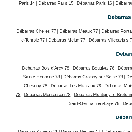
Paris 14
|
Débarras Paris 15
|
Débarras Paris 16
|
Débarras
Débarras 
Débarras Chelles 77
|
Débarras Meaux 77
|
Débarras Ponta
le-Temple 77
|
Débarras Melun 77
|
Débarras Villeparisis 
Débarr
Débarras Bois d'Arcy 78
|
Débarras Bougival 78
|
Débarr
Sainte-Honorine 78
|
Débarras Croissy sur Seine 78
|
Dé
Chesnay 78
|
Débarras Les Mureaux 78
|
Débarras Mais
78
|
Débarras Montesson 78
|
Débarras Montigny-le-Breton
Saint-Germain en-Laye 78
|
Déba
Débar
Débarras Arpajon 91
|
Débarras Bièvres 91
|
Débarras Corb