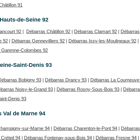
Châtillon 91
Hauts-de-Seine 92
lancourt 92
|
Débarras Châtillon 92
|
Débarras Clamart 92
|
Débarras
e 92
|
Débarras Gennevilliers 92
|
Débarras Issy-les-Moulineaux 92
|
a Garenne-Colombes 92
eine-Saint-Denis 93
Débarras Bobigny 93
|
Débarras Drancy 93
|
Débarras La Courneuve
barras Noisy-le-Grand 93
|
Débarras Rosny-Sous-Bois 93
|
Débarra
aint-Denis 93
 Val de Marne 94
Champigny-sur-Marne 94
|
Débarras Charenton-le-Pont 94
|
Débarra
Créteil 94
|
Débarras Fontenay-sous-Bois 94
|
Débarras Fresne 94
|