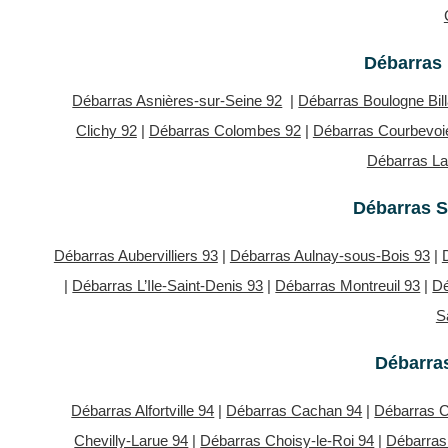
Débarras 
Débarras Asnières-sur-Seine 92
|
Débarras Boulogne Bil
Clichy 92
|
Débarras Colombes 92
|
Débarras Courbevoi
Débarras L
Débarras S
Débarras Aubervilliers 93
|
Débarras Aulnay-sous-Bois 93
|
|
Débarras L’Ile-Saint-Denis 93
|
Débarras Montreuil 93
|
Dé
S
Débarras
Débarras Alfortville 94
|
Débarras Cachan 94
|
Débarras 
Chevilly-Larue 94
|
Débarras Choisy-le-Roi 94
|
Débarras 