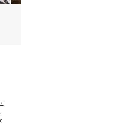
 7
|
s
20