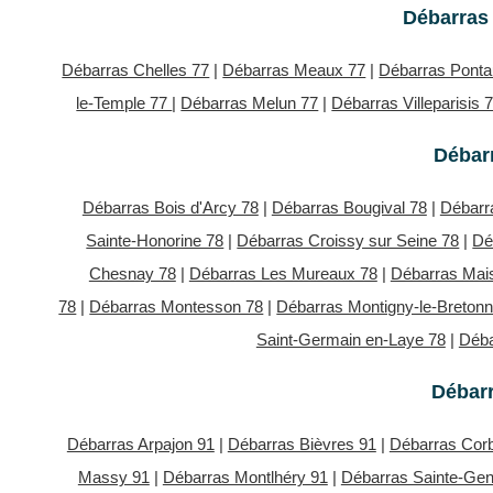
Débarras 
Débarras Chelles 77
|
Débarras Meaux 77
|
Débarras Ponta
le-Temple 77
|
Débarras Melun 77
|
Débarras Villeparisis 
Débarr
Débarras Bois d'Arcy 78
|
Débarras Bougival 78
|
Débarr
Sainte-Honorine 78
|
Débarras Croissy sur Seine 78
|
Dé
Chesnay 78
|
Débarras Les Mureaux 78
|
Débarras Mais
78
|
Débarras Montesson 78
|
Débarras Montigny-le-Breton
Saint-Germain en-Laye 78
|
Déba
Débar
Débarras Arpajon 91
|
Débarras Bièvres 91
|
Débarras Corb
Massy 91
|
Débarras Montlhéry 91
|
Débarras Sainte-Gen