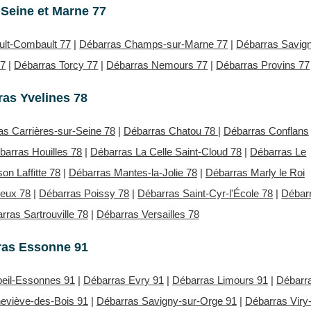
Seine et Marne 77
ult-Combault 77
|
Débarras Champs-sur-Marne 77
|
Débarras Savig
77
|
Débarras Torcy 77
|
Débarras Nemours 77
|
Débarras Provins 77
as Yvelines 78
as Carrières-sur-Seine 78
|
Débarras Chatou 78
|
Débarras Conflans
barras Houilles 78
|
Débarras La Celle Saint-Cloud 78
|
Débarras Le
on Laffitte 78
|
Débarras Mantes-la-Jolie 78
|
Débarras Marly le Roi
neux 78
|
Débarras Poissy 78
|
Débarras Saint-Cyr-l'École 78
|
Débar
rras Sartrouville 78
|
Débarras Versailles 78
ras Essonne 91
eil-Essonnes 91
|
Débarras Evry 91
|
Débarras Limours 91
|
Débarr
eviève-des-Bois 91
|
Débarras Savigny-sur-Orge 91
|
Débarras Viry