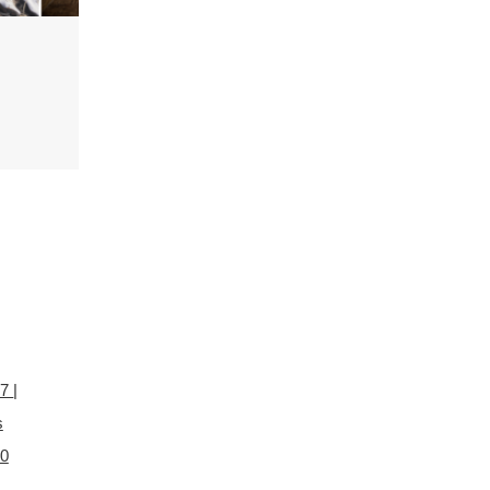
 7
|
s
20