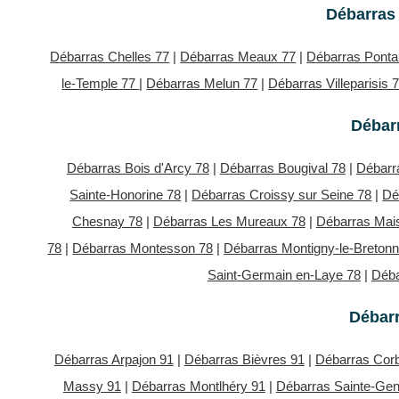
Débarras 
Débarras Chelles 77
|
Débarras Meaux 77
|
Débarras Ponta
le-Temple 77
|
Débarras Melun 77
|
Débarras Villeparisis 
Débarr
Débarras Bois d'Arcy 78
|
Débarras Bougival 78
|
Débarr
Sainte-Honorine 78
|
Débarras Croissy sur Seine 78
|
Dé
Chesnay 78
|
Débarras Les Mureaux 78
|
Débarras Mais
78
|
Débarras Montesson 78
|
Débarras Montigny-le-Breton
Saint-Germain en-Laye 78
|
Déba
Débar
Débarras Arpajon 91
|
Débarras Bièvres 91
|
Débarras Corb
Massy 91
|
Débarras Montlhéry 91
|
Débarras Sainte-Gen