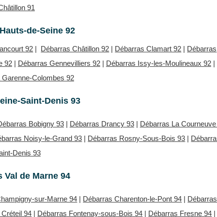
Châtillon 91
Hauts-de-Seine 92
lancourt 92
|
Débarras Châtillon 92
|
Débarras Clamart 92
|
Débarras
e 92
|
Débarras Gennevilliers 92
|
Débarras Issy-les-Moulineaux 92
|
a Garenne-Colombes 92
eine-Saint-Denis 93
Débarras Bobigny 93
|
Débarras Drancy 93
|
Débarras La Courneuve
barras Noisy-le-Grand 93
|
Débarras Rosny-Sous-Bois 93
|
Débarra
aint-Denis 93
 Val de Marne 94
Champigny-sur-Marne 94
|
Débarras Charenton-le-Pont 94
|
Débarra
Créteil 94
|
Débarras Fontenay-sous-Bois 94
|
Débarras Fresne 94
|