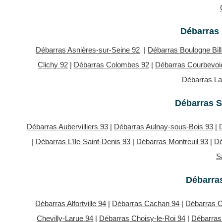
Débarras 
Débarras Asnières-sur-Seine 92
|
Débarras Boulogne Bil
Clichy 92
|
Débarras Colombes 92
|
Débarras Courbevoi
Débarras L
Débarras S
Débarras Aubervilliers 93
|
Débarras Aulnay-sous-Bois 93
|
|
Débarras L’Ile-Saint-Denis 93
|
Débarras Montreuil 93
|
Dé
S
Débarras
Débarras Alfortville 94
|
Débarras Cachan 94
|
Débarras 
Chevilly-Larue 94
|
Débarras Choisy-le-Roi 94
|
Débarras 