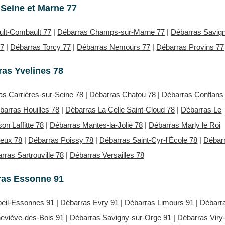
Seine et Marne 77
ult-Combault 77
|
Débarras Champs-sur-Marne 77
|
Débarras Savig
77
|
Débarras Torcy 77
|
Débarras Nemours 77
|
Débarras Provins 77
as Yvelines 78
as Carrières-sur-Seine 78
|
Débarras Chatou 78
|
Débarras Conflans
barras Houilles 78
|
Débarras La Celle Saint-Cloud 78
|
Débarras Le
on Laffitte 78
|
Débarras Mantes-la-Jolie 78
|
Débarras Marly le Roi
neux 78
|
Débarras Poissy 78
|
Débarras Saint-Cyr-l'École 78
|
Débar
rras Sartrouville 78
|
Débarras Versailles 78
ras Essonne 91
eil-Essonnes 91
|
Débarras Evry 91
|
Débarras Limours 91
|
Débarr
eviève-des-Bois 91
|
Débarras Savigny-sur-Orge 91
|
Débarras Viry