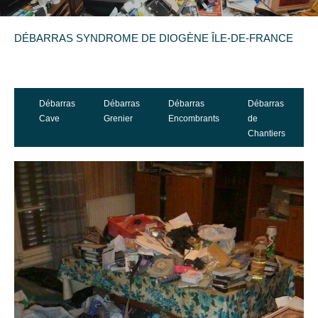
DÉBARRAS SYNDROME DE DIOGÈNE ÎLE-DE-FRANCE
Débarras
Débarras
Débarras
Débarras
ent
Cave
Grenier
Encombrants
de
E
Chantiers