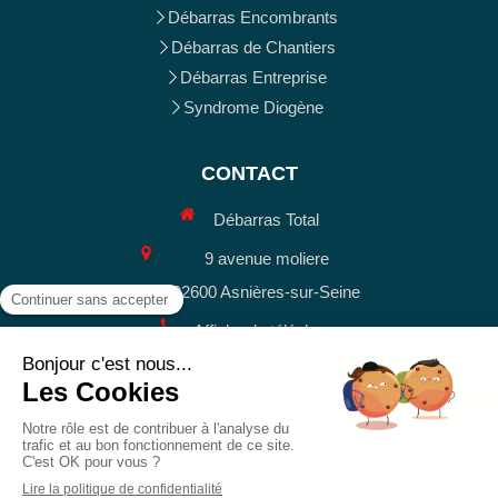
Débarras Encombrants
Débarras de Chantiers
Débarras Entreprise
Syndrome Diogène
CONTACT
Débarras Total
9 avenue moliere
92600
Asnières-sur-Seine
Afficher le téléphone
Toute la semaine de
9h
à
12h30
et de
14h
à
19h30
Plan du site