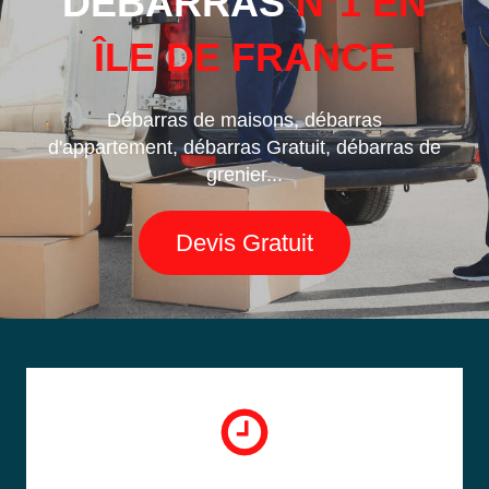
DÉBARRAS
N°1 EN
ÎLE DE FRANCE
Débarras de maisons, débarras
d'appartement, débarras Gratuit, débarras de
grenier...
Devis Gratuit