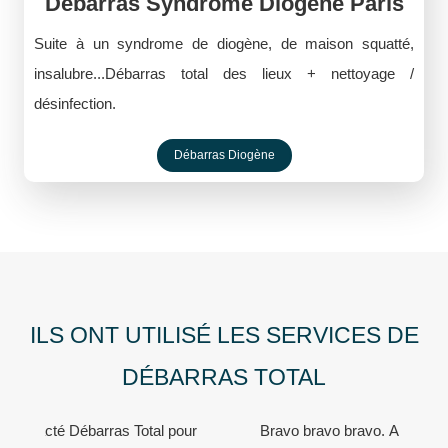
Débarras Syndrome Diogène Paris
Suite à un syndrome de diogène, de maison squatté,
insalubre...Débarras total des lieux + nettoyage /
désinfection.
Débarras Diogène
ILS ONT UTILISÉ LES SERVICES DE
DÉBARRAS TOTAL
r
Bravo bravo bravo. A recommander absolument.
Nous