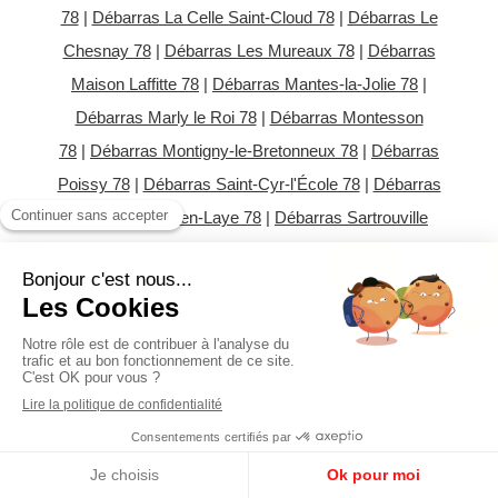
78
|
Débarras La Celle Saint-Cloud 78
|
Débarras Le
Chesnay 78
|
Débarras Les Mureaux 78
|
Débarras
Maison Laffitte 78
|
Débarras Mantes-la-Jolie 78
|
Débarras Marly le Roi 78
|
Débarras Montesson
78
|
Débarras Montigny-le-Bretonneux 78
|
Débarras
Poissy 78
|
Débarras Saint-Cyr-l'École 78
|
Débarras
Saint-Germain en-Laye 78
|
Débarras Sartrouville
78
|
Débarras Versailles 78
Débarras Essonne 91
Débarras Arpajon 91
|
Débarras Bièvres 91
|
Débarras Corbeil-Essonnes 91
|
Débarras Evry 91
|
Débarras Limours 91
|
Débarras Massy 91
|
Débarras Montlhéry 91
|
Débarras Sainte-
Geneviève-des-Bois 91
|
Débarras Savigny-sur-Orge